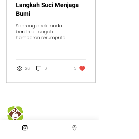
Langkah Suci Menjaga
Bumi
Seorang anak muda
berdiri di tengah
hamparan rerumputan
hijau di Gunung Bokong
yang terletak di Desa
Pesanggrahan,
Kecamatan Batu, Kota ...
26
0
2
Forum Konservasi