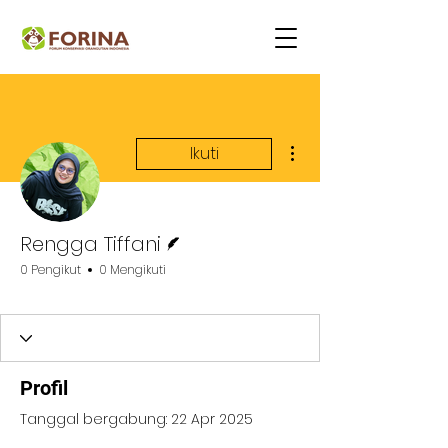
Tindakan Lainnya
Ikuti
Penulis
Rengga Tiffani
0 Pengikut
0 Mengikuti
Orangutan Life Youth
+
4
Profil
Tanggal bergabung: 22 Apr 2025