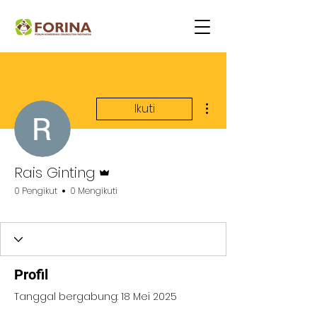
Tindakan Lainnya
Ikuti
Admin
Rais Ginting
0 Pengikut
0 Mengikuti
Orangutan Life Youth
+
4
Profil
Tanggal bergabung: 18 Mei 2025