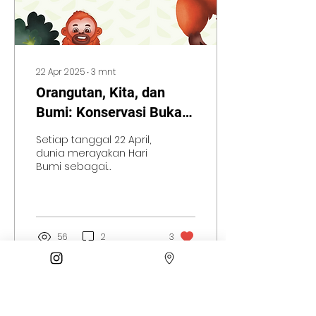
22 Apr 2025
∙
3
mnt
Orangutan, Kita, dan
Bumi: Konservasi Bukan
Tugas Satu Profesi Saja
Setiap tanggal 22 April,
dunia merayakan Hari
Bumi sebagai
momentum refleksi
global. Tahun ini, Earth
Day 2025 mengusung
tema “Our Power,...
56
2
3