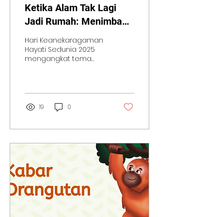
Ketika Alam Tak Lagi
Jadi Rumah: Menimbang
Ulang Pembangunan dan
Hari Keanekaragaman
Pertumbuhan Populasi
Hayati Sedunia 2025
mengangkat tema
“Harmony with Nature
and Sustainable
Development”, sebuah
ajakan untuk hidup...
19
0